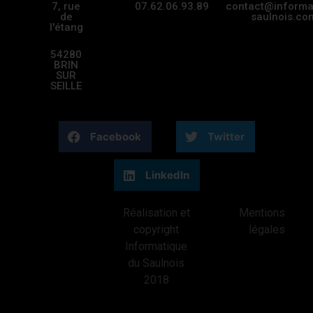
7, rue
07.62.06.93.89
contact@informa
de
saulnois.co
l'étang
54280
BRIN
SUR
SEILLE
Facebook
Twitter
LinkedIn
Réalisation et
Mentions
copyright
légales
Informatique
du Saulnois
2018